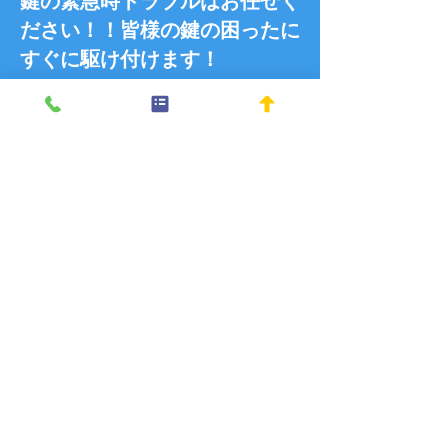
鍵の緊急時トラブルはお任せく
ださい！！皆様の鍵の困ったに
すぐに駆け付けます！
出張可能・見積無料！
0595-26-2200
電話で何でもご相談下さい
カギのトラブル
スペアーキー（イモビライザーキー）
合カギ
カギ取り替え・カギ交換等
​鍵のトラブルはお任せください！
キーショップキンカ
三重県伊賀市の
〒518-0869 三重県伊賀市上野中町3003
​TEL:0595-26-2200
© 2023 キーショップキンカ All Rights Reserved.